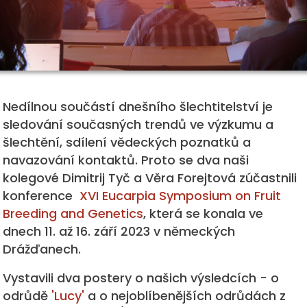
Nedílnou součástí dnešního šlechtitelství je
sledování současných trendů ve výzkumu a
šlechtění, sdílení vědeckých poznatků a
navazování kontaktů. Proto se dva naši
kolegové Dimitrij Tyč a Věra Forejtová zúčastnili
konference
XVI Eucarpia Symposium on Fruit
Breeding and Genetics
, která se konala ve
dnech 11. až 16. září 2023 v německých
Drážďanech.
Vystavili dva postery o našich výsledcích - o
odrůdě
'Lucy'
a o nejoblíbenějších odrůdách z