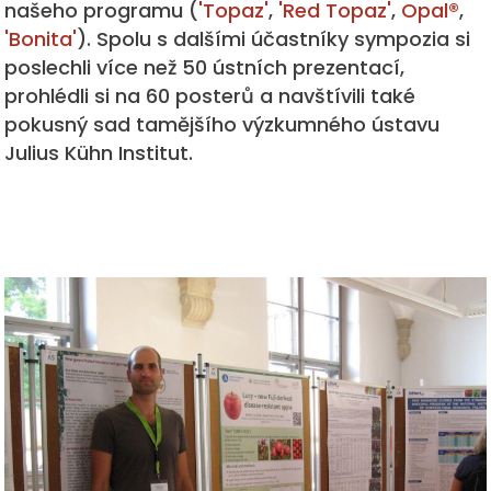
našeho programu (
'Topaz'
,
'Red Topaz'
,
Opal®
,
'Bonita'
). Spolu s dalšími účastníky sympozia si
poslechli více než 50 ústních prezentací,
prohlédli si na 60 posterů a navštívili také
pokusný sad tamějšího výzkumného ústavu
Julius Kühn Institut.