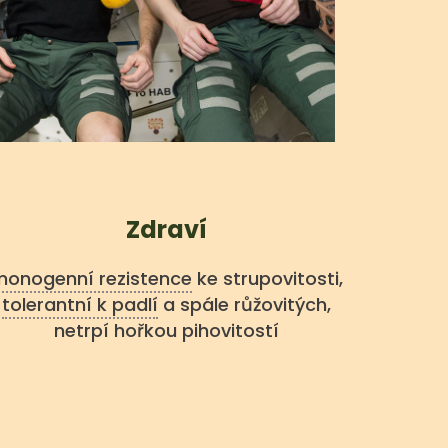
Zdraví
onogenní rezistence
ke strupovitosti,
tolerantní k padlí
a spále růžovitých,
netrpí hořkou pihovitostí