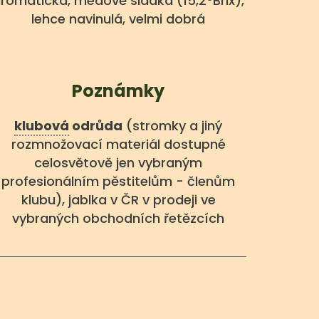
romatická, medově sladká (15,2°Brix),
lehce navinulá, velmi dobrá
Poznámky
klubová
odrůda
(stromky a jiný
rozmnožovací materiál dostupné
celosvětově jen vybraným
profesionálním pěstitelům - členům
klubu), jablka v ČR v prodeji ve
vybraných obchodních řetězcích