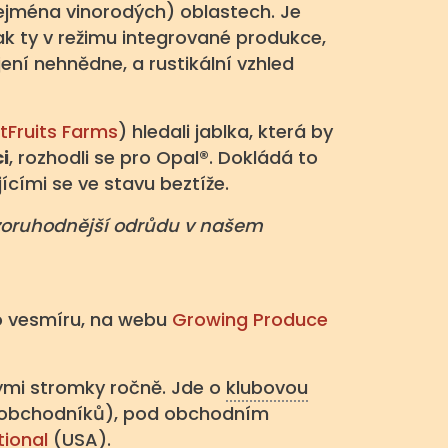
zejména vinorodých) oblastech. Je
 jak ty v režimu integrované produkce,
ení nehnědne, a rustikální vzhled
stFruits Farms
) hledali jablka, která by
i
, rozhodli se pro Opal®. Dokládá to
ícími se ve stavu beztíže.
pozoruhodnější odrůdu v našem
do vesmíru, na webu
Growing Produce
mi stromky ročně. Jde o
klubovou
 a obchodníků), pod obchodním
tional
(USA).