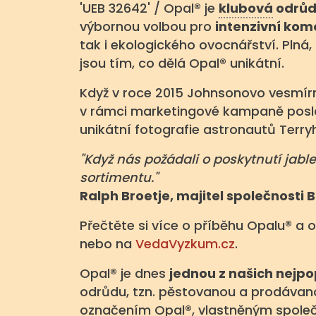
'UEB 32642' / Opal® je
klubová
odrů
výbornou volbou pro
intenzivní ko
tak i ekologického ovocnářství. Plná,
jsou tím, co dělá Opal® unikátní.
Když v roce 2015 Johnsonovo vesmírn
v rámci marketingové kampaně posl
unikátní fotografie astronautů Terryh
"Když nás požádali o poskytnutí jab
sortimentu."
Ralph Broetje, majitel společnosti 
Přečtěte si více o příběhu Opalu® a
nebo na
VedaVyzkum.cz
.
Opal® je dnes
jednou z našich nejpo
odrůdu, tzn. pěstovanou a prodávan
označením Opal®, vlastněným spol