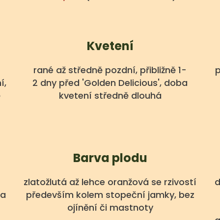
Kvetení
rané až středně pozdní, přibližně 1-
p
í,
2 dny před 'Golden Delicious', doba
ě
kvetení středně dlouhá
Barva plodu
zlatožlutá až lehce oranžová se rzivostí
d
ka
především kolem stopeční jamky, bez
ojínění či mastnoty