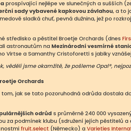
da
prospívající nejlépe ve slunečných a sušších (
merční sady vybavené kapkovou závlahou
, a to
 medově sladká chuť, pevná dužnina, jež po rozkroj
é středisko a pěstitel Broetje Orchards (dnes
Fir
ali astronautům na
Mezinárodní vesmírné stanic
o Virtse a Samanthy Cristoforetti s jablky vznášej
lek, věděli jsme okamžitě, že pošleme Opal®, nej
Broetje Orchards
 o tom, jak se tato pozoruhodná odrůda dostala 
pulárnějších odrůd
s průměrně 240 000 vysazený
ou za podmínek klubu (sdružení jejích pěstitelů
ečnostmi
fruit.select
(Německo) a
Varieties Interna