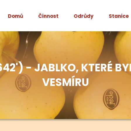
Domů
Činnost
Odrůdy
Stanice
642') - JABLKO, KTERÉ 
VESMÍRU