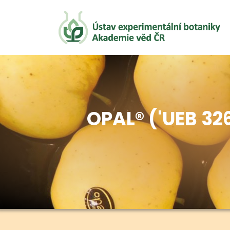
OPAL® ('UEB 32