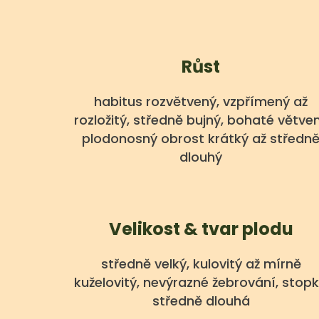
Růst
habitus rozvětvený, vzpřímený až
rozložitý, středně bujný, bohaté větven
plodonosný obrost krátký až středn
dlouhý
Velikost & tvar plodu
středně velký, kulovitý až mírně
kuželovitý, nevýrazné žebrování, stop
středně dlouhá