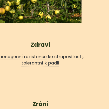
Zdraví
onogenní rezistence
ke strupovitosti,
tolerantní k padlí
Zrání