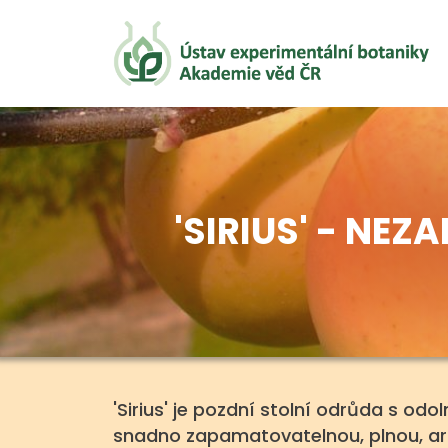
'SIRIUS' - NE
'Sirius' je pozdní stolní odrůda s od
snadno zapamatovatelnou, plnou, ar