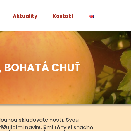
Aktuality
Kontakt
Á, BOHATÁ CHUŤ
dlouhou skladovatelností. Svou
žujícími navinulými tóny si snadno