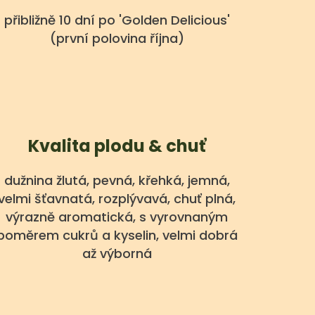
přibližně 10 dní po 'Golden Delicious'
(první polovina října)
Kvalita plodu & chuť
dužnina žlutá, pevná, křehká, jemná,
velmi šťavnatá, rozplývavá, chuť plná,
výrazně aromatická, s vyrovnaným
poměrem cukrů a kyselin, velmi dobrá
až výborná