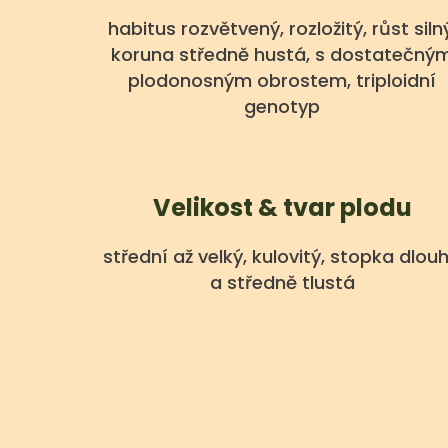
habitus rozvětvený, rozložitý, růst siln
koruna středně hustá, s dostatečný
plodonosným obrostem, triploidní
genotyp
Velikost & tvar plodu
střední až velký, kulovitý, stopka dlou
a středně tlustá