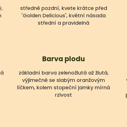
ý,
středně pozdní, kvete krátce před
m
'Golden Delicious', květní násada
střední a pravidelná
Barva plodu
há
základní barva zelenožlutá až žlutá,
výjimečně se slabým oranžovým
líčkem, kolem stopeční jamky mírná
rzivost