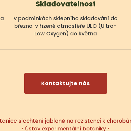
Skladovatelnost
la
v podmínkách sklepního skladování do
března, v řízené atmosféře ULO (Ultra-
Low Oxygen) do května
Kontaktujte nás
Stanice šlechtění jabloně na rezistenci k chorobá
• Ústav experimentální botaniky •