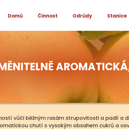
Domů
Činnost
Odrůdy
Stanice
ZAMĚNITELNĚ AROMATICK
olností vůči běžným rasám strupovitosti a padlí a 
omatickou chutí s vysokým obsahem cukrů a osvě