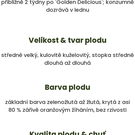
přibližně 2 týdny po 'Golden Delicious'; konzumně
dozrává v lednu
Velikost & tvar plodu
středně velký, kulovitě kuželovitý, stopka středně
dlouhá až dlouhá
Barva plodu
základní barva zelenožlutá až žlutá, krytá z asi
80 % zářivě oranžovým žíháním, bez rzivosti
Kvalita plodu & chuť