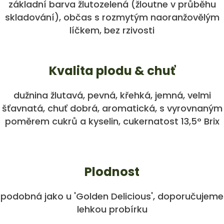
základní barva žlutozelená (žloutne v průběhu
skladování), občas s rozmytým naoranžovělým
líčkem, bez rzivosti
Kvalita plodu & chuť
dužnina žlutavá, pevná, křehká, jemná, velmi
šťavnatá, chuť dobrá, aromatická, s vyrovnaným
poměrem cukrů a kyselin, cukernatost 13,5° Brix
Plodnost
podobná jako u 'Golden Delicious', doporučujeme
lehkou probírku