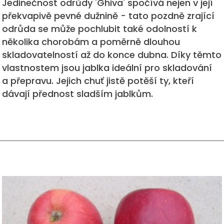
Jedinečnost odrůdy 'Ghiva' spočívá nejen v její
překvapivě pevné dužnině - tato pozdně zrající
odrůda se může pochlubit také odolností k
několika chorobám a poměrně dlouhou
skladovatelností až do konce dubna. Díky těmto
vlastnostem jsou jablka ideální pro skladování
a přepravu. Jejich chuť jistě potěší ty, kteří
dávají přednost sladším jablkům.