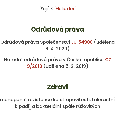
'Fuji' ×
'Heliodor'
Odrůdová práva
Odrůdová práva Společenství
EU 54900
(udělena
6. 4. 2020)
Národní odrůdová práva v České republice
CZ
9/2019
(udělena 5. 2. 2019)
Zdraví
monogenní rezistence
ke strupovitosti,
tolerantní
k padlí
a bakteriální spále růžovitých